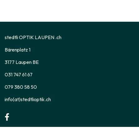
stedtli OPTIK LAUPEN .ch
Bärenplatz 1
3177 Laupen BE
031 747 61 67
079 380 58 50
info(at)stedtlioptik.ch
© 2026 stedtli OPTIK LAUPEN .ch